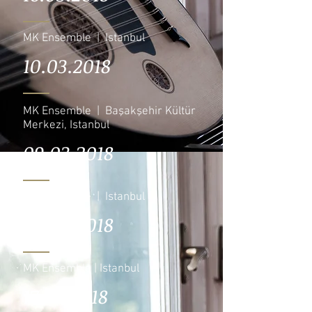
MK Ensemble | Istanbul
10.03.2018
MK Ensemble | Başakşehir Kültür
Merkezi, Istanbul
09.03.2018
MK Ensemble | Istanbul
03.03.2018
MK Ensemble | Istanbul
17.02.2018